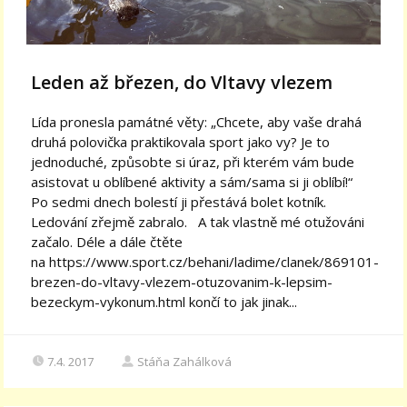
Leden až březen, do Vltavy vlezem
Lída pronesla památné věty: „Chcete, aby vaše drahá
druhá polovička praktikovala sport jako vy? Je to
jednoduché, způsobte si úraz, při kterém vám bude
asistovat u oblíbené aktivity a sám/sama si ji oblíbí!“
Po sedmi dnech bolestí ji přestává bolet kotník.
Ledování zřejmě zabralo. A tak vlastně mé otužováni
začalo. Déle a dále čtěte
na https://www.sport.cz/behani/ladime/clanek/869101-
brezen-do-vltavy-vlezem-otuzovanim-k-lepsim-
bezeckym-vykonum.html končí to jak jinak...
7.4. 2017
Stáňa Zahálková