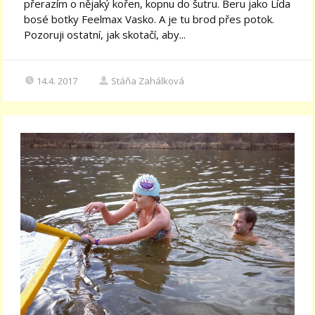
přerazím o nějaký kořen, kopnu do šutru. Beru jako Lída
bosé botky Feelmax Vasko. A je tu brod přes potok.
Pozoruji ostatní, jak skotačí, aby...
14.4. 2017
Stáňa Zahálková