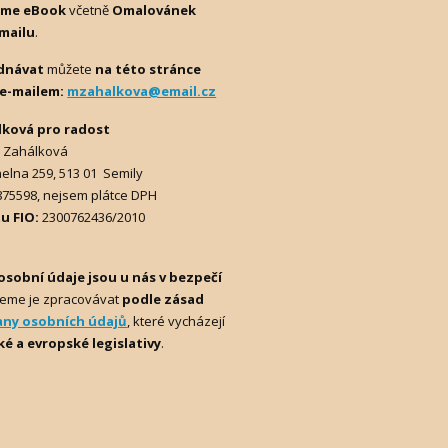
eme eBook
včetně
Omalovánek
mailu
.
dnávat
můžete
na této stránce
e-mailem:
mzahalkova@email.cz
lková pro radost
 Zahálková
elna 259, 513 01 Semily
3875598, nejsem plátce DPH
tu FIO:
2300762436/2010
osobní údaje jsou u nás v bezpečí
eme je zpracovávat
podle zásad
any osobních údajů
, které vycházejí
ké a evropské legislativy
.