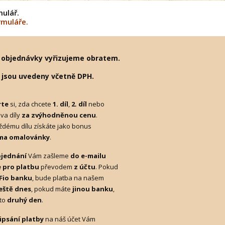
mulář.
rmuláře.
 objednávky vyřizujeme obratem.
 jsou uvedeny včetně DPH.
rte
si, zda chcete
1. díl
,
2. díl
nebo
va díly
za zvýhodněnou cenu
.
ždému dílu získáte jako bonus
ma omalovánky
.
bjednání
Vám zašleme
do e-mailu
 pro platbu
převodem
z účtu
. Pokud
Fio banku
, bude platba na našem
eště dnes
, pokud máte
jinou banku
,
to
druhý den
.
ipsání platby
na náš účet Vám