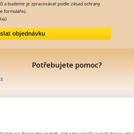
ečí a budeme je zpracovávat podle zásad ochrany
e formuláře).
dajů
slat objednávku
Potřebujete pomoc?
cz
ytné pro fungování stránek, jiné nám umožňují poskytnout vám l