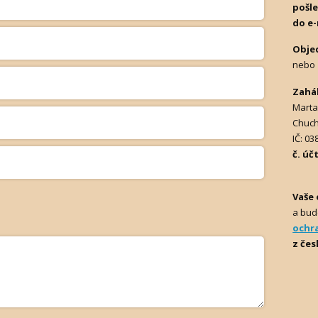
pošl
do e-
Obje
nebo
Zahá
Marta
Chuch
IČ: 0
č. úč
Vaše 
a bud
ochr
z čes