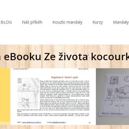
BLOG
Náš příběh
Kouzlo mandaly
Kurzy
Mandaly
eBooku Ze života kocourk