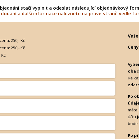
bjednání stačí vyplnit a odeslat následující objednávkový for
dodání a další informace naleznete na pravé straně vedle fo
Vaše
 cena: 250,- Kč
Ceny
 cena: 250,- Kč
- Kč
Vybe
oba
d
Ke ka
zdar
Po o
údaje
máte
účtu
j
bude 
Po př