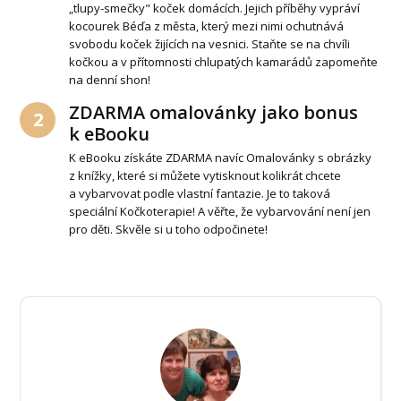
„tlupy-smečky" koček domácích. Jejich příběhy vypráví
kocourek Béďa z města, který mezi nimi ochutnává
svobodu koček žijících na vesnici. Staňte se na chvíli
kočkou a v přítomnosti chlupatých kamarádů zapomeňte
na denní shon!
ZDARMA omalovánky jako bonus
2
k eBooku
K eBooku získáte ZDARMA navíc Omalovánky s obrázky
z knížky, které si můžete vytisknout kolikrát chcete
a vybarvovat podle vlastní fantazie. Je to taková
speciální Kočkoterapie! A věřte, že vybarvování není jen
pro děti. Skvěle si u toho odpočinete!