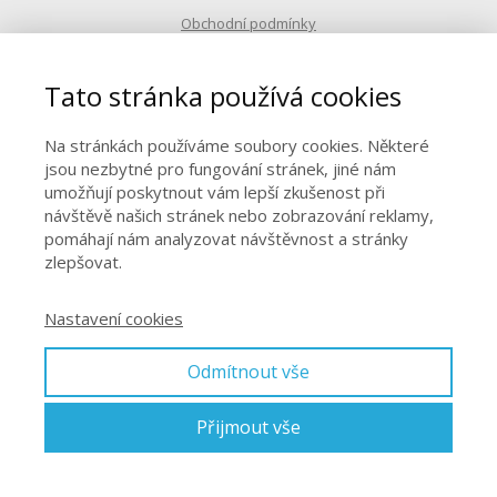
Obchodní podmínky
Tato stránka používá cookies
Kontakty
© 2026 Zahálková - pro radost
Na stránkách používáme soubory cookies. Některé
jsou nezbytné pro fungování stránek, jiné nám
Vytvořeno na platformě
Mioweb
umožňují poskytnout vám lepší zkušenost při
návštěvě našich stránek nebo zobrazování reklamy,
pomáhají nám analyzovat návštěvnost a stránky
zlepšovat.
Nastavení cookies
Odmítnout vše
Přijmout vše