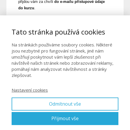
přijdou vám za chvíli
do e-mailu přístupové údaje
do kurzu
.
Pokud
jste zvolili platbu
Bankovní převod (1-2 dny)
,
naleznete
v potvrzení objednávky údaje pro platbu
.
Tato stránka používá cookies
Po připsání částky na náš účet vám odešleme
přístupové údaje do kurzu.
Na stránkách používáme soubory cookies. Některé
---------------------
jsou nezbytné pro fungování stránek, jiné nám
umožňují poskytnout vám lepší zkušenost při
Údaje pro platbu
(Bankovní převod):
návštěvě našich stránek nebo zobrazování reklamy,
Náš
účet
(
FIO
banka):
2300762436/2010
pomáhají nám analyzovat návštěvnost a stránky
Variabilní symbol:
číslo objednávky
zlepšovat.
nebo
napište
do zprávy
pro příjemce
své jméno
.
Nastavení cookies
Pěkný den přeje
Marta a Stáňa
Odmítnout vše
Zahálková pro radost
Přijmout vše