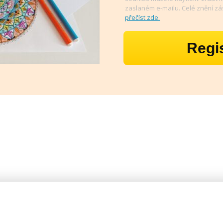
zaslaném e-mailu. Celé znění z
přečíst zde.
Regi