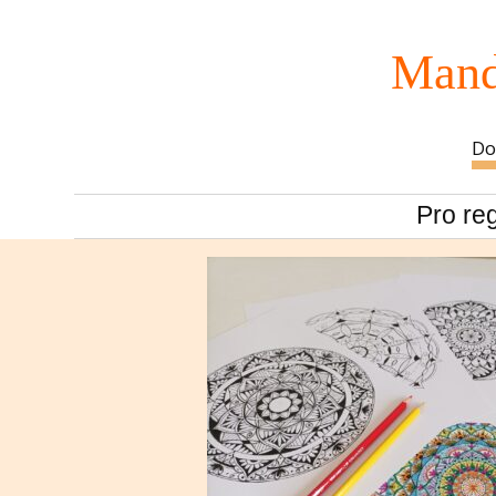
Mand
Do
Pro re