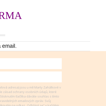
RMA
 email.
ilová adresa) jsou u mě Marty Zahálkové v
e zásad ochrany osobních údajů, které
 Stisknutím tlačítka dáváte souhlas s tímto
ravidelných emailových zpráv. Svůj
kliknutím na odkaz „Odhlásit se“ v každém