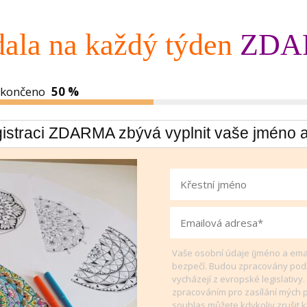
ala na každý týden
ZDA
končeno
50 %
gistraci ZDARMA zbývá vyplnit vaše jméno a
Vaše osobní údaje (jméno a ema
bezpečí. Budou zpracovány podl
vycházejí z evropské legislativy.
zpracováním pro zasílání mých p
souhlas můžete kdykoliv zrušit 